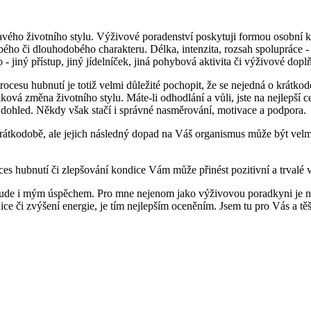
vého životního stylu. Výživové poradenství poskytuji formou osobní k
ého či dlouhodobého charakteru. Délka, intenzita, rozsah spolupráce - to
- jiný přístup, jiný jídelníček, jiná pohybová aktivita či výživové dop
ocesu hubnutí je totiž velmi důležité pochopit, že se nejedná o krátkod
vá změna životního stylu. Máte-li odhodlání a vůli, jste na nejlepší ce
í, dohled. Někdy však stačí i správné nasměrování, motivace a podpora.
rátkodobě, ale jejich následný dopad na Váš organismus může být velmi
s hubnutí či zlepšování kondice Vám může přinést pozitivní a trvalé 
h bude i mým úspěchem. Pro mne nejenom jako výživovou poradkyni je ne
dice či zvýšení energie, je tím nejlepším oceněním. Jsem tu pro Vás a t