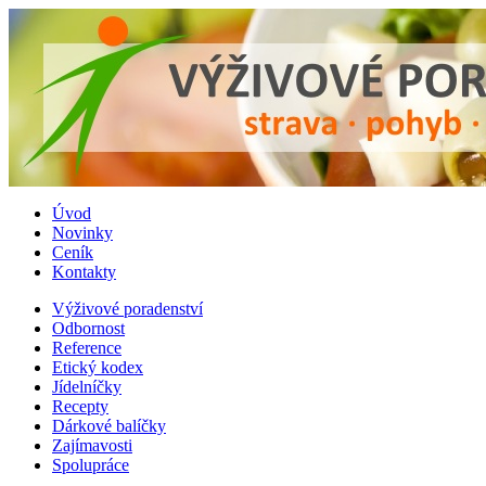
Úvod
Novinky
Ceník
Kontakty
Výživové poradenství
Odbornost
Reference
Etický kodex
Jídelníčky
Recepty
Dárkové balíčky
Zajímavosti
Spolupráce