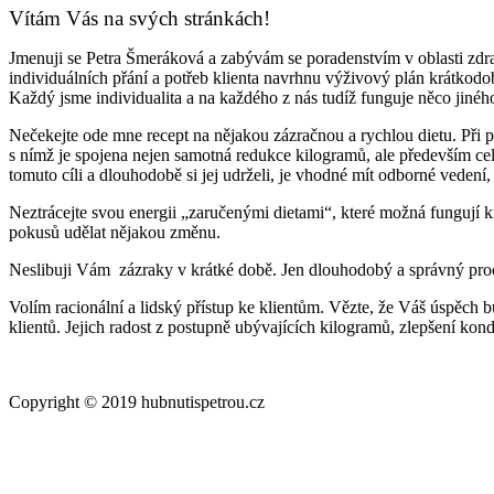
Vítám Vás na svých stránkách!
Jmenuji se Petra Šmeráková a zabývám se poradenstvím v oblasti zdra
individuálních přání a potřeb klienta navrhnu výživový plán krátkodob
Každý jsme individualita a na každého z nás tudíž funguje něco jiného 
Nečekejte ode mne recept na nějakou zázračnou a rychlou dietu. Při pr
s nímž je spojena nejen samotná redukce kilogramů, ale především celko
tomuto cíli a dlouhodobě si jej udrželi, je vhodné mít odborné veden
Neztrácejte svou energii „zaručenými dietami“, které možná fungují k
pokusů udělat nějakou změnu.
Neslibuji Vám zázraky v krátké době. Jen dlouhodobý a správný proce
Volím racionální a lidský přístup ke klientům. Vězte, že Váš úspěc
klientů. Jejich radost z postupně ubývajících kilogramů, zlepšení kon
Copyright © 2019 hubnutispetrou.cz